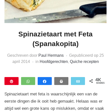
Spinazietaart met Feta
(Spanakopita)
Geschreven door
Paul Hermans
Gepubliceerd op
25
april 2014
in
Hoofdgerechten
,
Quiche recepten
4K
Pin
WhatsApp
Share
Print
Email
SHARES
4K
Spinazietaart met feta is waarschijnlijk een van de
eerste dingen die ik ooit heb gemaakt. Helaas was er
altijd wel een grote kans op mislukken, omdat er vaak